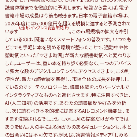
読書体験までを徹底的に予測します。 結論から言えば、電子
書籍市場の成長は今後も続きます。日本の電子書籍市場は、
2026年度には6,000億円を超える規模に達すると予測されて
（出所：インプレス総合研究所）
います
。この市場規模の拡大を牽引
しているのは、間違いなくスマートフォンの普及です。 いつでも
どこでも手軽に本を読める環境が整ったことで、通勤中や休
憩時間といった「すきま時間」が新たな読書時間へと変わりま
した。ユーザーは、重い本を持ち歩く必要なく、一つのデバイス
で膨大な数のデジタルコンテンツにアクセスできます。この利
便性が、新たな読者層を獲得し、市場全体の成長を後押しし
ているのです。 テクノロジーは、読書体験をよりパーソナルで
インタラクティブなものへと進化させます。特に注目すべきは、
AI（人工知能）の活用です。あなたの読書履歴や好みを分析
し、次に読むべき本を的確に提案するAIレコメンド機能は、ま
すます洗練されるでしょう。 しかし、AIの提案だけが全てでは
ありません。人の手による温かみのあるキュレーションも、本と
の出会いには不可欠です。例えば、読書情報メディア「しみる