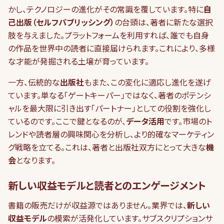
かし、テクノロジーの進化がその常識を覆しています。特に
自
己出版（セルフパブリッシング）
の台頭は、著者に新たな選択
肢を与えました。プラットフォームを利用すれば、誰でも自身
の作品を世界中の読者に直接届けられます。これにより、多様
な才能が発掘される土壌が育っています。
一方、伝統的な
出版社
もまた、この変化に適応し進化を遂げ
ています。単なる「ゲートキーパー」ではなく、著者のポテンシ
ャルを最大限に引き出す「パートナー」としての役割を強化し
ているのです。ここで鍵となるのが、
データ活用
です。市場のト
レンドや読者層の興味関心を分析し、より的確なマーケティン
グ戦略を立てる。これは、著者と出版社双方にとって大きな
機
会
となります。
新しい収益モデルと読者とのエンゲージメント
書籍の販売だけが収益源ではありません。業界では、
新しい
収益モデル
の模索が活発化しています。サブスクリプションサ