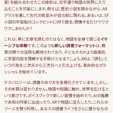
実）を組み合わせたこの技術は、文字通り物語の世界に入り
込むことを可能にします。例えば、歴史小説を読みながら、AR
グラスを通して古代の街並みが目の前に現れる。あるいは、SF
小説の宇宙船のコックピットにVRで座る。想像するだけでワク
ワクしませんか？
これは、単に文章を読むのではなく、物語を全身で感じる
イマ
ーシブな体験
です。このような
新しい読書フォーマット
は、教
育分野での活用も期待されており、子どもたちがより直感的
に学習内容を理解する手助けとなるでしょう。XRは、「読む」と
いう行為を二次元から三次元へと引き上げる、革命的なポテ
ンシャルを秘めています。
テクノロジーは、読書のあり方を多様化させています。しかし、
その本質は変わりません。物語や知識に触れ、世界を広げると
いう喜びです。ボイスブックで新しい習慣を始めたり、AIの推薦
で未知の作家に出会ったり、XRで物語に没入したり。これらの
ツールを賢く利用し、あなたの読書ライフをさらに豊かなもの