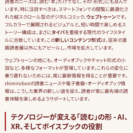
読者のニーズは、読む「本」だけでなく、その「形式」にも及んで
います。特に注目すべきは、スマートフォンでの閲覧に最適化さ
れた縦スクロール型のデジタルコミック、
ウェブトゥーン
です。
フルカラーで展開されるビジュアルと、短い時間で楽しめるス
トーリー構成は、まさに
タイパ
を重視する現代のライフスタイ
ルに合致しています。この
新しいコンテンツ形式
は、従来の漫
画読者層以外にもアピールし、市場を拡大しています。
ウェブトゥーンの他にも、オーディオブックやチャット形式の小
説など、多様なフォーマットが登場しています。これらの変化に
乗り遅れないためには、常に最新情報を得ることが重要です。
shimirubonの読書ニュースや電子書籍・オーディオブック情
報は、こうした業界の新しい波を捉え、読者が常に最先端の読
書体験を楽しめるようサポートしています。
テクノロジーが変える「読む」の形 - AI、
XR、そしてボイスブックの役割