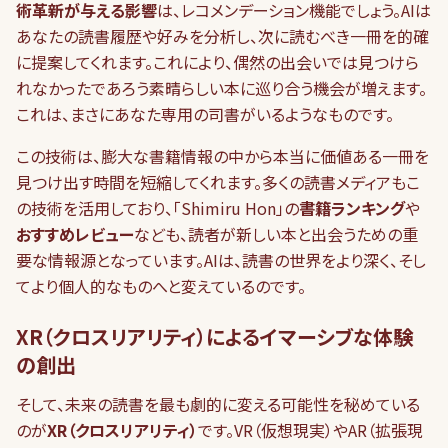
術革新が与える影響
は、レコメンデーション機能でしょう。AIは
あなたの読書履歴や好みを分析し、次に読むべき一冊を的確
に提案してくれます。これにより、偶然の出会いでは見つけら
れなかったであろう素晴らしい本に巡り合う機会が増えます。
これは、まさにあなた専用の司書がいるようなものです。
この技術は、膨大な書籍情報の中から本当に価値ある一冊を
見つけ出す時間を短縮してくれます。多くの読書メディアもこ
の技術を活用しており、「Shimiru Hon」の
書籍ランキング
や
おすすめレビュー
なども、読者が新しい本と出会うための重
要な情報源となっています。AIは、読書の世界をより深く、そし
てより個人的なものへと変えているのです。
XR（クロスリアリティ）によるイマーシブな体験
の創出
そして、未来の読書を最も劇的に変える可能性を秘めている
のが
XR（クロスリアリティ）
です。VR（仮想現実）やAR（拡張現