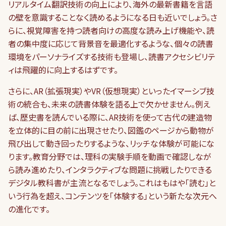
リアルタイム翻訳技術の向上により、海外の最新書籍を言語
の壁を意識することなく読めるようになる日も近いでしょう。さ
らに、視覚障害を持つ読者向けの高度な読み上げ機能や、読
者の集中度に応じて背景音を最適化するような、個々の読書
環境をパーソナライズする技術も登場し、読書アクセシビリテ
ィは飛躍的に向上するはずです。
さらに、AR（拡張現実）やVR（仮想現実）といったイマーシブ技
術の統合も、未来の読書体験を語る上で欠かせません。例え
ば、歴史書を読んでいる際に、AR技術を使って古代の建造物
を立体的に目の前に出現させたり、図鑑のページから動物が
飛び出して動き回ったりするような、リッチな体験が可能にな
ります。教育分野では、理科の実験手順を動画で確認しなが
ら読み進めたり、インタラクティブな問題に挑戦したりできる
デジタル教科書が主流となるでしょう。これはもはや「読む」と
いう行為を超え、コンテンツを「体験する」という新たな次元へ
の進化です。