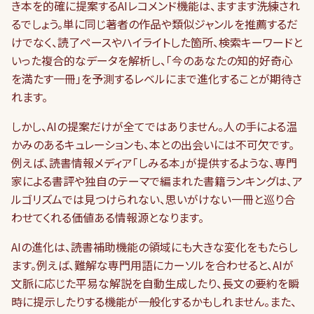
き本を的確に提案するAIレコメンド機能は、ますます洗練され
るでしょう。単に同じ著者の作品や類似ジャンルを推薦するだ
けでなく、読了ペースやハイライトした箇所、検索キーワードと
いった複合的なデータを解析し、「今のあなたの知的好奇心
を満たす一冊」を予測するレベルにまで進化することが期待さ
れます。
しかし、AIの提案だけが全てではありません。人の手による温
かみのあるキュレーションも、本との出会いには不可欠です。
例えば、読書情報メディア「しみる本」が提供するような、専門
家による書評や独自のテーマで編まれた書籍ランキングは、ア
ルゴリズムでは見つけられない、思いがけない一冊と巡り合
わせてくれる価値ある情報源となります。
AIの進化は、読書補助機能の領域にも大きな変化をもたらし
ます。例えば、難解な専門用語にカーソルを合わせると、AIが
文脈に応じた平易な解説を自動生成したり、長文の要約を瞬
時に提示したりする機能が一般化するかもしれません。また、