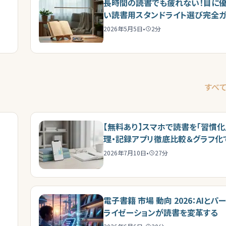
長時間の読書でも疲れない！目に
い読書用スタンドライト選び完全ガ
2026年5月5日
•
2
分
すべ
【無料あり】スマホで読書を「習慣化
理・記録アプリ徹底比較＆グラフ化
長実感
2026年7月10日
•
27
分
電子書籍 市場 動向 2026：AIとパ
ライゼーションが読書を変革する