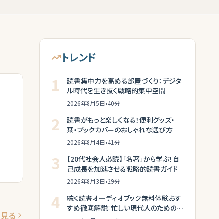
トレンド
1
読書集中力を高める部屋づくり：デジタ
ル時代を生き抜く戦略的集中空間
2026年8月5日
•
40
分
2
読書がもっと楽しくなる！便利グッズ・
栞・ブックカバーのおしゃれな選び方
2026年8月4日
•
41
分
3
【20代社会人必読】「名著」から学ぶ！自
己成長を加速させる戦略的読書ガイド
2026年8月3日
•
29
分
4
聴く読書オーディオブック無料体験おす
すめ徹底解説：忙しい現代人のための新
て見る
常識