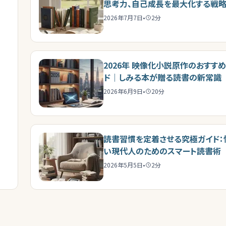
思考力、自己成長を最大化する戦
2026年7月7日
•
2
分
2026年 映像化小説原作のおすす
ド｜しみる本が贈る読書の新常識
2026年6月9日
•
20
分
読書習慣を定着させる究極ガイド：
い現代人のためのスマート読書術
2026年5月5日
•
2
分