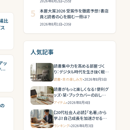
2026年8月2日
•
25
分
5
本屋大賞2026 受賞作を徹底予想！書店
員と読者の心を掴む一冊は？
市場比
2026年8月1日
•
23
分
ビス
人気記事
アッ
読書集中力を高める部屋づく
グと
り：デジタル時代を生き抜く戦略
的集中空間
読書・本の楽しみ方
•
2026年8月5日
読書がもっと楽しくなる！便利グ
ッズ・栞・ブックカバーのおしゃ
れな選び方
アイテム
•
2026年8月4日
題の
【20代社会人必読】「名著」から
学ぶ！自己成長を加速させる戦
略的読書ガイド
ランキング
•
2026年8月3日