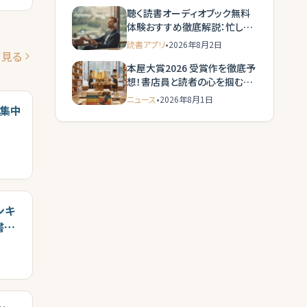
聴く読書オーディオブック無料
体験おすすめ徹底解説：忙しい
現代人のための新常識
読書アプリ
•
2026年8月2日
て見る
本屋大賞2026 受賞作を徹底予
想！書店員と読者の心を掴む一
冊は？
ニュース
•
2026年8月1日
：集中
ンキ
書ガ