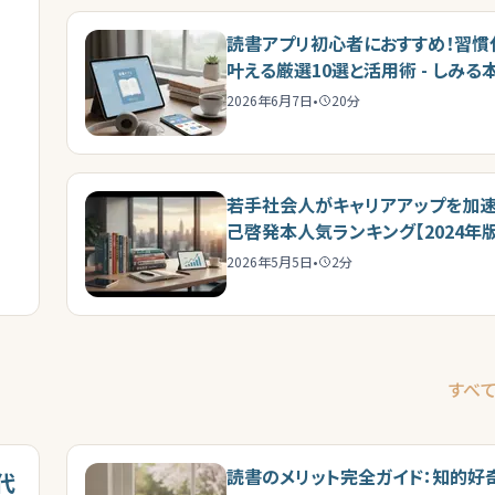
読書アプリ初心者におすすめ！習慣
叶える厳選10選と活用術 - しみる
2026年6月7日
•
20
分
若手社会人がキャリアアップを加速
己啓発本人気ランキング【2024年版
2026年5月5日
•
2
分
すべ
読書のメリット完全ガイド：知的好
代