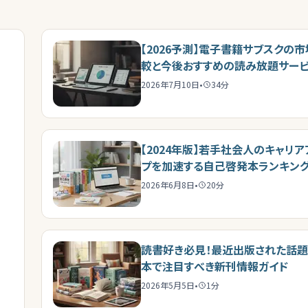
【2026予測】電子書籍サブスクの
較と今後おすすめの読み放題サー
2026年7月10日
•
34
分
【2024年版】若手社会人のキャリア
プを加速する自己啓発本ランキン
実践法
2026年6月8日
•
20
分
読書好き必見！最近出版された話
本で注目すべき新刊情報ガイド
2026年5月5日
•
1
分