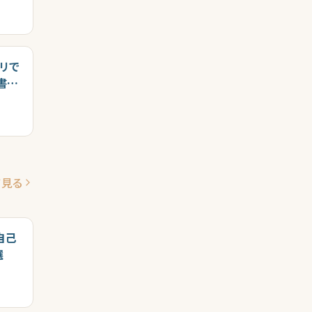
リで
書
て見る
自己
選