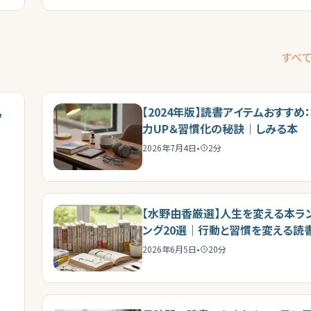
すべ
【2024年版】読書アイテムおすすめ
ッ
力UP＆習慣化の秘訣｜しみる本
2026年7月4日
•
2
分
【水野由香厳選】人生を変える本ラ
ング20選｜行動と習慣を変える読
イド
2026年6月5日
•
20
分