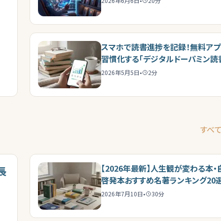
2026年6月6日
•
20
分
スマホで読書進捗を記録！無料アプ
習慣化する「デジタルドーパミン読
法」
2026年5月5日
•
2
分
すべ
【2026年最新】人生観が変わる本・
長
啓発本おすすめ名著ランキング20
2026年7月10日
•
30
分