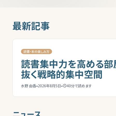
最新記事
読書・本の楽しみ方
読書集中力を高める部
抜く戦略的集中空間
水野 由香
•
2026年8月5日
•
40
分で読めます
ニュース