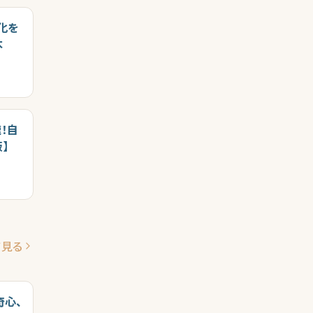
化を
本
！自
】
て見る
奇心、