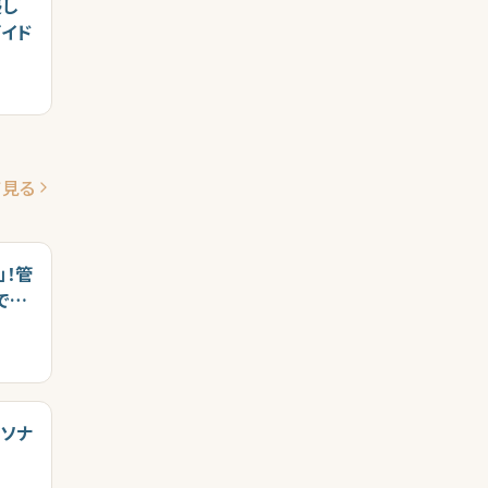
優し
イド
て見る
」！管
で成
ーソナ