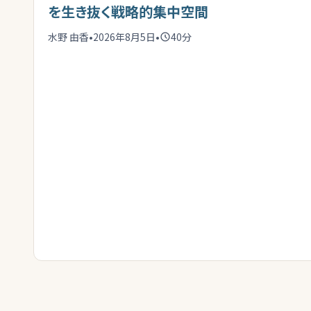
を生き抜く戦略的集中空間
水野 由香
•
2026年8月5日
•
40
分