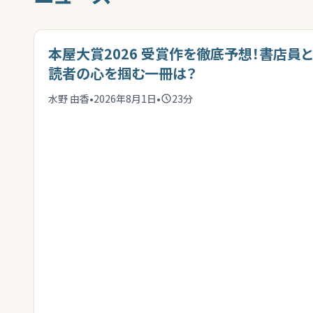
本屋大賞2026 受賞作を徹底予想！書店員と
読者の心を掴む一冊は？
水野 由香
•
2026年8月1日
•
23
分