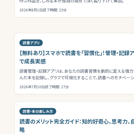
呼ぶ作品を、しみる本が独自の視点で深く掘り下げて解説。
2026年8月1日
読了時間:
23
分
読書アプリ
【無料あり】スマホで読書を「習慣化」！管理・記録
で成長実感
読書管理・記録アプリは、あなたの読書習慣を劇的に変える強力
んだ本を記録し、グラフで可視化することで、読書へのモチベーシ
す。
2026年7月10日
読了時間:
27
分
読書・本の楽しみ方
読書のメリット完全ガイド：知的好奇心、思考力、
略