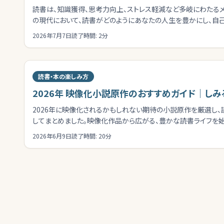
読書は、知識獲得、思考力向上、ストレス軽減など多岐にわたるメ
の現代において、読書がどのようにあなたの人生を豊かにし、自
髄に迫ります。
2026年7月7日
読了時間:
2
分
読書・本の楽しみ方
2026年 映像化小説原作のおすすめガイド｜し
2026年に映像化されるかもしれない期待の小説原作を厳選し、
してまとめました。映像化作品から広がる、豊かな読書ライフを始
2026年6月9日
読了時間:
20
分