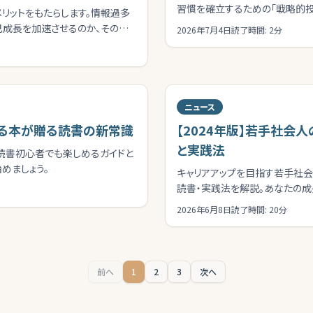
習慣を確立するための「戦略的投
リットをもたらします。情報過多
ライフを向上させましょう。
己成長を加速させるのか、その真
2026年7月4日
読了時間:
2
分
ニュース
みる本が贈る読書の新常識
【2024年版】若手社会
と実践法
読書初心者でも楽しめるガイドと
めましょう。
キャリアアップを目指す若手社
読書・実践法を解説。あなたの成
2026年6月8日
読了時間:
20
分
前へ
1
2
3
次へ