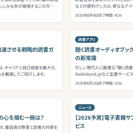
。しみる本が提唱するこの方法
などの便利グッズは、単なるアイ
重要なツールです。
2026年8月4日
読了時間:
41
分
読書アプリ
を加速させる戦略的読書ガ
聴く読書オーディオブッ
の新常識
は、キャリアと自己成長を最大化
忙しい現代人に最適な「聴く読書」
を厳選してご紹介します。
Audiobook.jpなど主要
です。
2026年8月2日
読了時間:
25
分
ニュース
者の心を掴む一冊は？
【2026予測】電子書
ビス
ます。書店員の熱意と読者の共感を