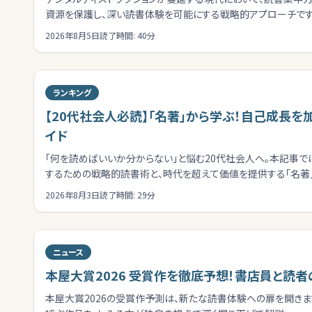
資源を保護し、深い読書体験を可能にする戦略的アプローチです
で、あなたの読書空間を最適化しましょう。
2026年8月5日
読了時間:
40
分
ランキング
【20代社会人必読】「名著」から学ぶ！自己成長
イド
「何を読めばいいか分からない」と悩む20代社会人へ。本記事で
するための戦略的読書術と、時代を超えて価値を提供する「名著」
2026年8月3日
読了時間:
29
分
ニュース
本屋大賞2026 受賞作を徹底予想！書店員と読
本屋大賞2026の受賞作予測は、新たな読書体験への扉を開き