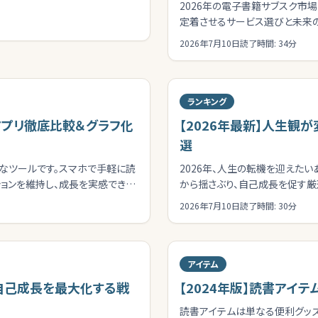
2026年の電子書籍サブスク市
定着させるサービス選びと未来
2026年7月10日
読了時間:
34
分
ランキング
アプリ徹底比較＆グラフ化
【2026年最新】人生観
選
なツールです。スマホで手軽に読
2026年、人生の転機を迎えた
ョンを維持し、成長を実感できま
から揺さぶり、自己成長を促す厳
2026年7月10日
読了時間:
30
分
アイテム
自己成長を最大化する戦
【2024年版】読書アイ
読書アイテムは単なる便利グッ