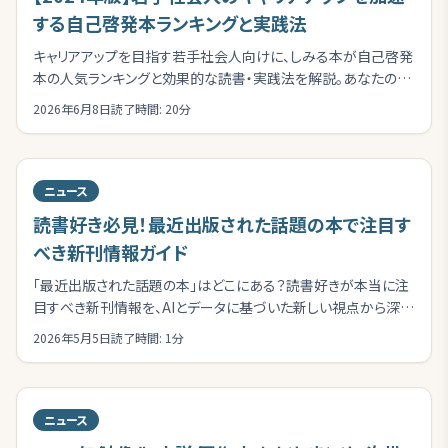
する自己啓発本ランキングと実践法
キャリアアップを目指す若手社会人向けに、しみる本が自己啓発
本の人気ランキングと効果的な読書・実践法を解説。あなたの成
長を加速させる一冊を見つけ、キャリア形成に役立てましょう。
2026年6月8日
読了時間:
20
分
ニュース
読書好き必見！最近出版された話題の本で注目す
べき新刊情報ガイド
「最近出版された話題の本」はどこにある？読書好きが本当に注
目すべき新刊情報を、AIとデータに基づいた新しい視点から深掘
りします。あなたにぴったりの一冊を見つけるためのガイドです。
2026年5月5日
読了時間:
1
分
ニュース