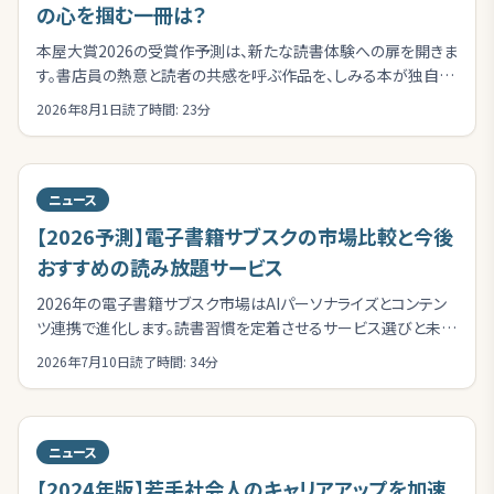
の心を掴む一冊は？
本屋大賞2026の受賞作予測は、新たな読書体験への扉を開きま
す。書店員の熱意と読者の共感を呼ぶ作品を、しみる本が独自の
視点で深く掘り下げて解説。
2026年8月1日
読了時間:
23
分
ニュース
【2026予測】電子書籍サブスクの市場比較と今後
おすすめの読み放題サービス
2026年の電子書籍サブスク市場はAIパーソナライズとコンテン
ツ連携で進化します。読書習慣を定着させるサービス選びと未来
の読書体験を、水野由香が解説します。
2026年7月10日
読了時間:
34
分
ニュース
【2024年版】若手社会人のキャリアアップを加速