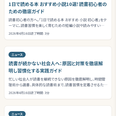
1日で読める本 おすすめ小説10選！読書初心者の
ための徹底ガイド
読書初心者の方へ。「1日で読める本 おすすめ 小説 初心者」をテ
ーマに、読書習慣を楽しく育むための短編小説や読みやすい長
編を多数ご紹介。水野由香の専門知識で選ばれた一冊を見つけ
2026年4月16日
読了時間:
3
分
ましょう。
ニュース
読書が続かない社会人へ：原因と対策を徹底解
明し習慣化する実践ガイド
忙しい社会人が読書を継続できない原因を徹底解明し、時間管
理術から選書、具体的な読書術まで、読書習慣を定着させるため
の実践的な対策を網羅的に解説します。
2026年4月16日
読了時間:
3
分
ニュース