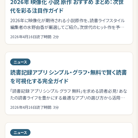
2026年 映像化 小説 原作 おすすめ まとめ：次世
代を彩る注目作ガイド
2026年に映像化が期待される小説原作を、読書ライフスタイル
編集者の水野由香が厳選してご紹介。次世代のヒット作を予測
し、その魅力と映像化の可能性を深掘りします。
2026年4月16日
読了時間:
2
分
ニュース
読書記録アプリ シンプル・グラフ・無料で賢く読書
を可視化する完全ガイド
「読書記録 アプリ シンプル グラフ 無料」を求める読者必見！あな
たの読書ライフを豊かにする最適なアプリの選び方から活用術
まで、詳細なガイドを提供します。
2026年4月16日
読了時間:
3
分
ニュース