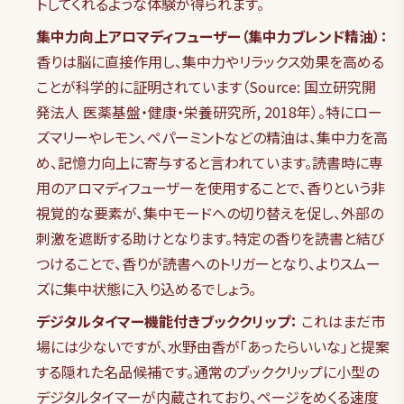
トしてくれるような体験が得られます。
集中力向上アロマディフューザー（集中力ブレンド精油）：
香りは脳に直接作用し、集中力やリラックス効果を高める
ことが科学的に証明されています（Source: 国立研究開
発法人 医薬基盤・健康・栄養研究所, 2018年）。特にロー
ズマリーやレモン、ペパーミントなどの精油は、集中力を高
め、記憶力向上に寄与すると言われています。読書時に専
用のアロマディフューザーを使用することで、香りという非
視覚的な要素が、集中モードへの切り替えを促し、外部の
刺激を遮断する助けとなります。特定の香りを読書と結び
つけることで、香りが読書へのトリガーとなり、よりスムー
ズに集中状態に入り込めるでしょう。
デジタルタイマー機能付きブッククリップ：
これはまだ市
場には少ないですが、水野由香が「あったらいいな」と提案
する隠れた名品候補です。通常のブッククリップに小型の
デジタルタイマーが内蔵されており、ページをめくる速度