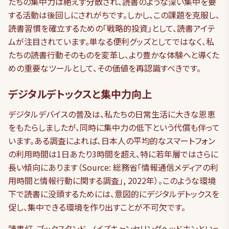
たちの集中力は絶えず分散され、読書のような深い集中を要
する活動は後回しにされがちです。しかし、この課題を克服し、
読書習慣を確立するための「戦略的投資」として、読書アイテ
ムが注目されています。単なる便利グッズとしてではなく、私
たちの読書行動そのものを変革し、より豊かな体験へと導くた
めの重要なツールとして、その価値を再認識すべきです。
デジタルデトックスと集中力向上
デジタルデバイスの普及は、私たちの日常生活に大きな恩恵
をもたらしましたが、同時に集中力の低下という代償も伴って
います。ある調査によれば、日本人の平均的なスマートフォン
の利用時間は1日あたり3時間を超え、特に若年層ではさらに
長い傾向にあります（Source: 総務省「情報通信メディアの利
用時間と情報行動に関する調査」, 2022年）。このような環境
下で読書に没頭するためには、意図的にデジタルデトックスを
促し、集中できる環境を作り出すことが不可欠です。
読書灯、ブックスタンド、ノイズキャンセリングヘッドホンといっ