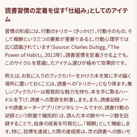
読書習慣の定着を促す「仕組み」としてのアイテ
ム
習慣の形成には、行動のトリガー（きっかけ）、行動そのもの、そ
して報酬という三つの要素が重要であると、行動心理学では
広く認識されています（Source: Charles Duhigg, 『The
Power of Habit』, 2012年）。読書習慣を定着させる上でも、
このサイクルを意識したアイテム選びが極めて効果的です。
例えば、お気に入りのブックカバーをかけた本を常に手の届く
場所に置いておくことは、読書への「トリガー」となり得ます。美
しいブックカバーは視覚的な魅力を持ち、本を手に取るハー
ドルを下げ、読書への意欲を刺激します。また、読書記録ノー
トや読書メーターアプリ（デジタルツールですが、読書行動の
記録という側面で補完的）は、読んだ本の数やページ数を記
録することで、自身の成長を可視化し、「報酬」として機能しま
す。特に、目標を達成した際の達成感は、次の読書への強いモ