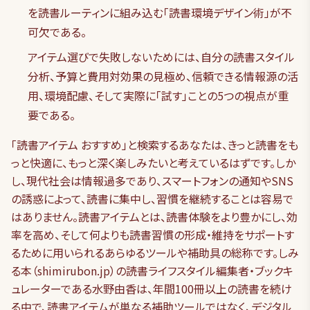
を読書ルーティンに組み込む「読書環境デザイン術」が不
可欠である。
アイテム選びで失敗しないためには、自分の読書スタイル
分析、予算と費用対効果の見極め、信頼できる情報源の活
用、環境配慮、そして実際に「試す」ことの5つの視点が重
要である。
「読書アイテム おすすめ」と検索するあなたは、きっと読書をも
っと快適に、もっと深く楽しみたいと考えているはずです。しか
し、現代社会は情報過多であり、スマートフォンの通知やSNS
の誘惑によって、読書に集中し、習慣を継続することは容易で
はありません。読書アイテムとは、読書体験をより豊かにし、効
率を高め、そして何よりも読書習慣の形成・維持をサポートす
るために用いられるあらゆるツールや補助具の総称です。しみ
る本（shimirubon.jp）の読書ライフスタイル編集者・ブックキ
ュレーターである水野由香は、年間100冊以上の読書を続け
る中で、読書アイテムが単なる補助ツールではなく、デジタル