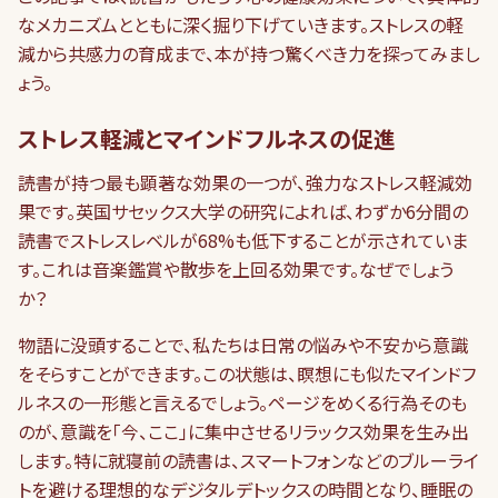
なメカニズムとともに深く掘り下げていきます。ストレスの軽
減から共感力の育成まで、本が持つ驚くべき力を探ってみまし
ょう。
ストレス軽減とマインドフルネスの促進
読書が持つ最も顕著な効果の一つが、強力なストレス軽減効
果です。英国サセックス大学の研究によれば、わずか6分間の
読書でストレスレベルが68%も低下することが示されていま
す。これは音楽鑑賞や散歩を上回る効果です。なぜでしょう
か？
物語に没頭することで、私たちは日常の悩みや不安から意識
をそらすことができます。この状態は、瞑想にも似たマインドフ
ルネスの一形態と言えるでしょう。ページをめくる行為そのも
のが、意識を「今、ここ」に集中させるリラックス効果を生み出
します。特に就寝前の読書は、スマートフォンなどのブルーライ
トを避ける理想的なデジタルデトックスの時間となり、睡眠の