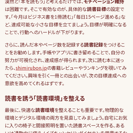
漠然と「本を読もう」と考えるだけでは、
モチベーション維持
は困難です。そこで有効なのが、具体的な
読書目標
の設定で
す。「今月はビジネス書を1冊読む」「毎日15ページ進める」な
ど、達成可能な小さな目標を立てましょう。目標が明確になる
ことで、行動へのハードルが下がります。
さらに、読んだ本やページ数を記録する
読書記録
をつけるこ
とをお勧めします。手帳やアプリに書き留めることで、自分の
努力が可視化され、達成感が得られます。次に読む本に迷っ
たら、
shimirubon.jp
の書籍レビューやランキングを覗いてみ
てください。興味を引く一冊との出会いが、次の目標達成への
意欲を高めてくれるはずです。
読書を誘う「読書環境」を整える
最後に、快適な
読書環境
を整えることも重要です。物理的な
環境とデジタル環境の両方を見直してみましょう。自宅にお気
に入りの椅子と間接照明を置いた読書スペースを作る、ある