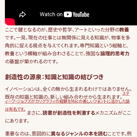
ここで鍵となるのが、歴史や哲学、アートといった分野の
教養
です。一見、現在の仕事とは無関係に見える知識が、物事を多
角的に捉える視点を与えてくれます。専門知識という縦軸と、
教養という横軸が組み合わさることで、強固な
論理的思考力
の基盤が築かれるのです。
創造性の源泉：知識と知識の結びつき
イノベーションは、全くの無から生まれるわけではありません。
ステ
既存の知識と知識の、新しい組み合わせから生まれます。
ィーブ・ジョブズがカリグラフィの経験をMacの美しいフォントに活かした話
は有名です。
まさに、
読書が創造性を刺激する
メカニズムがここ
にあります。
重要なのは、意図的に
異なるジャンルの本を読む
ことです。例