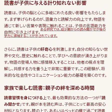
読書が子供に与える計り知れない影響
読書は、子供の脳と心に多岐にわたる良い影響をもたらしま
す。まず挙げられるのが、語彙力と読解力の向上です。物語を
通じて新しい言葉や表現に触れることは、子供の言語能力を
ある研究では、幼少期からの読み聞かせが後の
自然に引き上げます。
学力に直結することが示されています。
さらに、読書は子供の
好奇心
を刺激します。自分の知らない世
界や文化、歴史に触れることで、学びへの意欲が湧き上がりま
す。物語の登場人物に感情移入することは、他者の視点を理
解し、共感する力を養う上で非常に重要です。この経験が、将
来的な社会性やコミュニケーション能力の基礎を築くのです。
家族で楽しむ読書：親子の絆を深める時間
読書習慣を身につける
上で、最も効果的な方法の一つが「
読
み聞かせ
」です。親が本を読む声は、子供にとって最高の安心
材料となります。膝の上で、あるいはベッドの横で過ごす読書