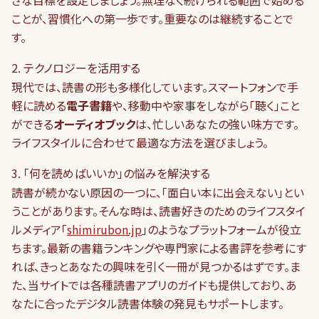
さな目標を設定しましょう。無理なく続けられる範囲で始める
ことが、習慣化への第一歩です。重要なのは継続することで
す。
2. テクノロジーを活用する
現代では、読書の形も多様化しています。スマートフォンで手
軽に読める
電子書籍
や、移動中や家事をしながら「聴く」こと
ができる
オーディオブック
は、忙しいあなたの強い味方です。
ライフスタイルに合わせて最適な方法を選びましょう。
3. 「何を読めばいいか」の悩みを解決する
読書が続かない原因の一つに、「面白い本に出会えない」とい
うことがあります。そんな時は、読書好きのためのライフスタイ
ルメディア「
shimirubon.jp
」のようなプラットフォームが役立
ちます。最新の書籍ランキングや専門家による書評を参考にす
れば、きっとあなたの興味を引く一冊が見つかるはずです。ま
た、当サイトでは各種読書アプリのガイドも提供しており、あ
なたに合ったデジタル読書体験の発見もサポートします。