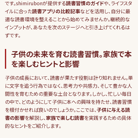
です。shimirubonが提供する
読書習慣のガイド
や、ライフスタ
イルに合った
読書アプリの比較記事
などを活用し、自分に最
適な読書環境を整えることから始めてみませんか。継続的な
インプットが、あなたを次のステージへと引き上げてくれるは
ずです。
子供の未来を育む読書習慣。家族で本
を楽しむヒントと影響
子供の成長において、読書が果たす役割は計り知れません。単
に文字を追う行為ではなく、思考力や共感力、そして豊かな人
間性を育むための重要な土台となります。しかし、忙しい毎日
の中で、どのようにして子供に本への興味を持たせ、読書習慣
を根付かせれば良いのでしょうか。ここでは、
子供に与える読
書の影響
を解説し、
家族で楽しむ読書
を実践するための具体
的なヒントをご紹介します。