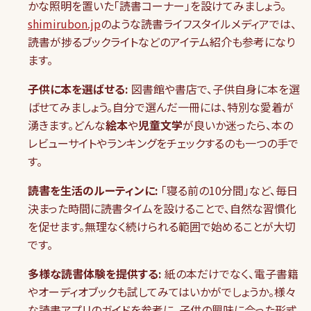
かな照明を置いた「読書コーナー」を設けてみましょう。
shimirubon.jp
のような読書ライフスタイルメディアでは、
読書が捗るブックライトなどのアイテム紹介も参考になり
ます。
子供に本を選ばせる:
図書館や書店で、子供自身に本を選
ばせてみましょう。自分で選んだ一冊には、特別な愛着が
湧きます。どんな
絵本
や
児童文学
が良いか迷ったら、本の
レビューサイトやランキングをチェックするのも一つの手で
す。
読書を生活のルーティンに:
「寝る前の10分間」など、毎日
決まった時間に読書タイムを設けることで、自然な習慣化
を促せます。無理なく続けられる範囲で始めることが大切
です。
多様な読書体験を提供する:
紙の本だけでなく、電子書籍
やオーディオブックも試してみてはいかがでしょうか。様々
な読書アプリのガイドを参考に、子供の興味に合った形式