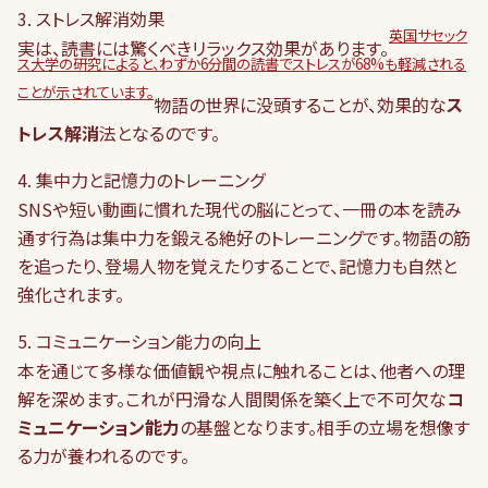
3. ストレス解消効果
英国サセック
実は、読書には驚くべきリラックス効果があります。
ス大学の研究によると、わずか6分間の読書でストレスが68%も軽減される
ことが示されています。
物語の世界に没頭することが、効果的な
ス
トレス解消
法となるのです。
4. 集中力と記憶力のトレーニング
SNSや短い動画に慣れた現代の脳にとって、一冊の本を読み
通す行為は集中力を鍛える絶好のトレーニングです。物語の筋
を追ったり、登場人物を覚えたりすることで、記憶力も自然と
強化されます。
5. コミュニケーション能力の向上
本を通じて多様な価値観や視点に触れることは、他者への理
解を深めます。これが円滑な人間関係を築く上で不可欠な
コ
ミュニケーション能力
の基盤となります。相手の立場を想像す
る力が養われるのです。