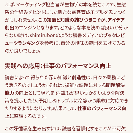
えば、マーケティング担当者が生物学の本を読むことで、生態
系の仕組みをヒントにした新たな顧客育成モデルを思いつく
かもしれません。この
知識と知識の結びつき
こそが、
アイデア
創出
のエンジンとなります。どのような本を読めば良いか分か
らない時は、shimirubonのような読書メディアの
ブックレビ
ュー
や
ランキング
を参考に、自分の興味の範囲を広げてみる
のが良いでしょう。
実践への応用：仕事のパフォーマンス向上
読書によって得られた深い知識と
創造性
は、日々の業務にど
う活きるのでしょうか。それは、複雑な課題に対する
問題解決
能力
の向上として現れます。誰もが思いつかないような解決
策を提示したり、予期せぬトラブルに冷静かつ柔軟に対応でき
たりするようになります。結果として、
仕事のパフォーマンス向
上
に直結するのです。
この好循環を生み出すには、読書を習慣化することが不可欠