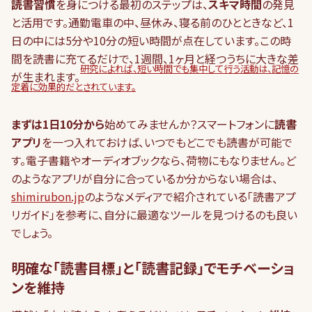
読書習慣
を身につける最初のステップは、
スキマ時間
の発見
と活用です。通勤電車の中、昼休み、寝る前のひとときなど、1
日の中には5分や10分の短い時間が点在しています。この時
間を読書に充てるだけで、1週間、1ヶ月と経つうちに大きな差
研究によれば、短い時間でも集中して行う活動は、記憶の
が生まれます。
定着に効果的だとされています。
まずは1日10分から
始めてみませんか？スマートフォンに
読書
アプリ
を一つ入れておけば、いつでもどこでも読書が可能で
す。電子書籍やオーディオブックなら、荷物にもなりません。ど
のようなアプリが自分に合っているか分からない場合は、
shimirubon.jp
のようなメディアで紹介されている「読書アプ
リガイド」を参考に、自分に最適なツールを見つけるのも良い
でしょう。
明確な「読書目標」と「読書記録」でモチベーショ
ンを維持